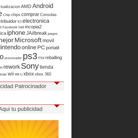
Android
AMD
ctualizacion
e
comprar
chips
Consolas
Chip
electronica
stribuidor
E3
incopia2
e
Facebook
hdd
iphone
JAilbreak
tica
juegos
mejor
Microsoft
movil
intendo
online
PC
portatil
ps3
io
reballing
procesador
PS4
Sony
rework
tienda
on
wii
xbox
xbox 360
icias
Wii U
icidad Patrocinador
Aqui tu publicidad