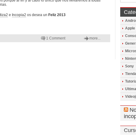
s porque al fin y al cabo lo único que nos llevaremos a todas
rias.
Cate
tiza2
e
Incopia2
os desea un
Feliz 2013
Andro
Apple
Conso
1 Comment
more...
Gener
Micros
Ninte
Sony
Tiend
Tutori
Ultima
Video
No
inco
Curso