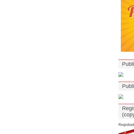
Publ
Publ
Regi
(copy
Registrad