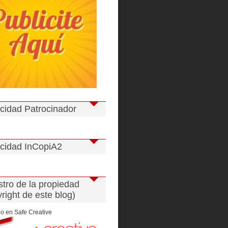
icidad Patrocinador
icidad InCopiA2
stro de la propiedad
right de este blog)
o en Safe Creative