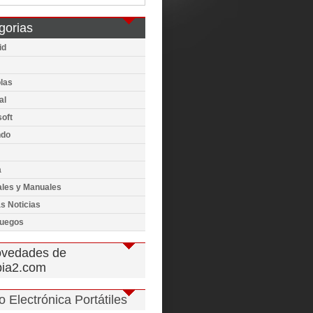
gorias
id
las
al
oft
ndo
a
ales y Manuales
s Noticias
juegos
vedades de
pia2.com
 Electrónica Portátiles