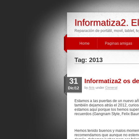
Informatiza2. E
Reparación de portátil, movil, tablet, t
Home
Paginas amigas
Tag: 2013
31
Informatiza2 os d
by
Aris
under
General
Dic/12
Estamos a las puertas de un nuevo añ
también dejamos atrás el 2012, curio
estamos aquí porque los hemos supera
recuerdos (Gangnam Style, Felix Baum
Hemos tenido buenos y malos moment
recomendamos que aunque no estemos v