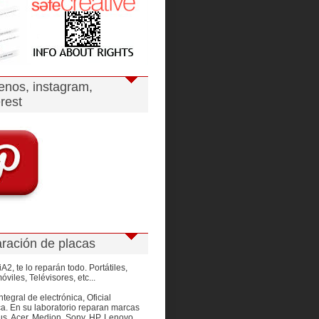
enos, instagram,
rest
ración de placas
A2, te lo reparán todo. Portátiles,
óviles, Telévisores, etc...
ntegral de electrónica, Oficial
a. En su laboratorio reparan marcas
s, Acer, Medion, Sony, HP, Lenovo,