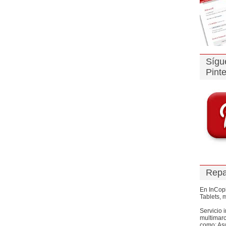
Sígu
Pinte
Repa
En InCopi
Tablets, m
Servicio i
multimarc
como: Asu