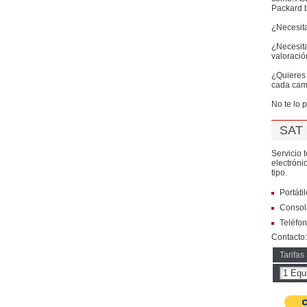
Packard b
¿Necesita
¿Necesit
valoració
¿Quieres 
cada camp
No te lo 
SAT 
Servicio 
electróni
tipo.
Portáti
Consol
Teléfon
Contacto
Tarifas