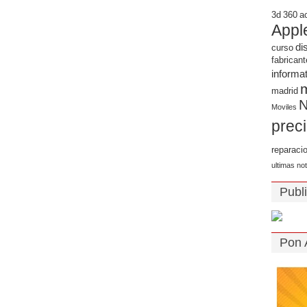
3d
360
a
Appl
di
curso
fabricant
informa
madrid
N
Moviles
prec
reparaci
ultimas not
Publ
Pon 