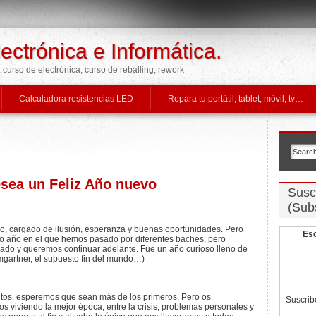
lectrónica e Informática.
v, curso de electrónica, curso de reballing, rework
Calculadora resistencias LED
Repara tu portátil, tablet, móvil, tv…
esea un Feliz Año nuevo
Suscr
(Sub
o, cargado de ilusión, esperanza y buenas oportunidades. Pero
Esc
so año en el que hemos pasado por diferentes baches, pero
do y queremos continuar adelante. Fue un año curioso lleno de
gartner, el supuesto fin del mundo…)
os, esperemos que sean más de los primeros. Pero os
Suscrib
iviendo la mejor época, entre la crisis, problemas personales y