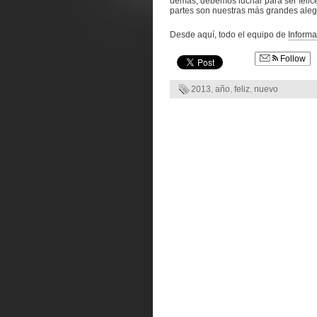
demás, debemos luchar para ser felice
partes son nuestras más grandes aleg
Desde aquí, todo el equipo de
Informa
Follow
2013
,
año
,
feliz
,
nuevo