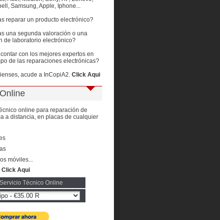
ell, Samsung, Apple, Iphone...
s reparar un producto electrónico?
as una segunda valoración o una
n de laboratorio electrónico?
contar con los mejores expertos en
o de las reparaciones electrónicas?
pienses, acude a InCopiA2.
Click Aqui
Online
técnico online para reparación de
ca a distancia, en placas de cualquier
les
as
os móviles...
:
Click Aqui
 Servicio Técnico Online