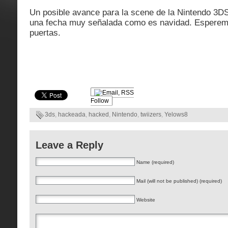
Un posible avance para la scene de la Nintendo 3DS
una fecha muy señalada como es navidad. Esperem
puertas.
Follow
3ds
,
hackeada
,
hacked
,
Nintendo
,
twiizers
,
Yelows8
Leave a Reply
Name (required)
Mail (will not be published) (required)
Website