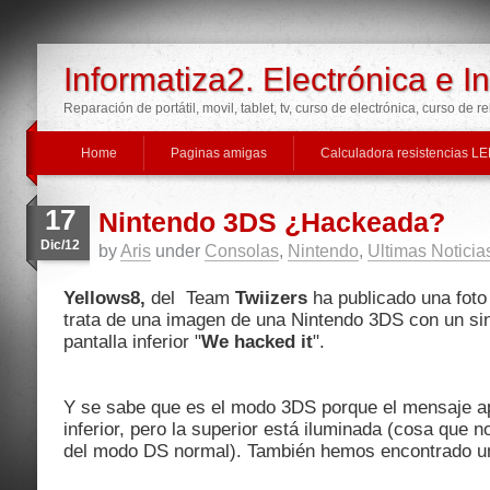
Informatiza2. Electrónica e I
Reparación de portátil, movil, tablet, tv, curso de electrónica, curso de r
Home
Paginas amigas
Calculadora resistencias L
17
Nintendo 3DS ¿Hackeada?
Dic/12
by
Aris
under
Consolas
,
Nintendo
,
Ultimas Noticia
Yellows8,
del Team
Twiizers
ha publicado una fot
trata de una imagen de una Nintendo 3DS con un si
pantalla inferior "
We hacked it
".
Y se sabe que es el modo 3DS porque el mensaje ap
inferior, pero la superior está iluminada (cosa que 
del modo DS normal). También hemos encontrado un 