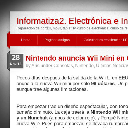
Informatiza2. Electrónica e I
Reparación de portátil, movil, tablet, tv, curso de electrónica, curso de r
Home
Paginas amigas
Calculadora resistencias L
28
Nintendo anuncia Wii Mini en
Nov/12
by
Aris
under
Consolas
,
Nintendo
,
Ultimas Noticia
Pocos días después de la salida de la Wii U en EE
anuncia la nueva Wii mini por solo
99 dólares
. Un p
aunque trae algunas limitaciones.
Para empezar trae un diseño espectacular, con tono
tamaño diminuto. La caja traerá la
Nintendo Wii mi
y un Nunchuk
(ambos de color rojo). ¿Porqué Nint
nueva Wii? Pues para empezar, se llevaba rumorea