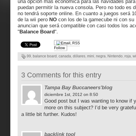
una opción más económica para las navidades para
puedan permitir la nueva consola. Pero no todo es d
no tendrá soporte online. En cuanto a juegos será 
de la wii pero
NO
con los de la gamecube ni con su
anuncian que será compatible con casi todos los acc
"
Balance Board
".
Follow
99
,
balance board
,
canada
,
dólares
,
mini
,
negra
,
Nintendo
,
roja
,
wi
3 Comments for this entry
Tampa Bay Buccaneers'blog
diciembre 1st, 2012 on 8:50
Good post but I was wanting to know if yo
more on this subject? I’d be very gratefu
a little bit further. Kudos!
backlink tool