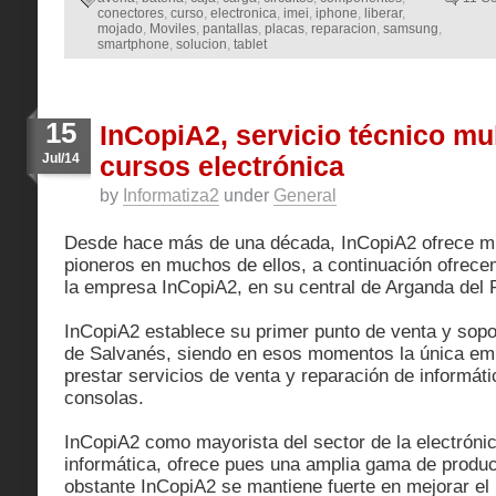
conectores
,
curso
,
electronica
,
imei
,
iphone
,
liberar
,
mojado
,
Moviles
,
pantallas
,
placas
,
reparacion
,
samsung
,
smartphone
,
solucion
,
tablet
15
InCopiA2, servicio técnico mu
Jul/14
cursos electrónica
by
Informatiza2
under
General
Desde hace más de una década, InCopiA2 ofrece mu
pioneros en muchos de ellos, a continuación ofrec
la empresa InCopiA2, en su central de Arganda del 
InCopiA2 establece su primer punto de venta y soport
de Salvanés, siendo en esos momentos la única emp
prestar servicios de venta y reparación de informáti
consolas.
InCopiA2 como mayorista del sector de la electrónic
informática, ofrece pues una amplia gama de produc
obstante InCopiA2 se mantiene fuerte en mejorar el 