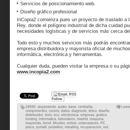
Servicios de posicionamiento web.
Diseño gráfico profesional
InCopia2 comienza pues un proyecto de traslado a l
Rey, donde el polígono industrial de dicha cuidad pu
necesidades logísticas y de servicios más cerca de
Todo esto y muchos servicios más podrás encontra
empresa distribuidora y mayorista oficial de mucho
informática, electrónica y herramientas.
Cualquier duda, pueden visitar la empresa o su pág
www.incopia2.com
Follow
28590
,
alojamiento
,
audio
,
base
,
centralita
,
Leav
componentes
,
cursos
,
datos
,
diagnosis
,
disco
,
diseño
,
distribuidor
,
duro
,
ecu
,
electronica
,
empresa
,
grafico
,
hosting
,
informatica
,
laboratorio
,
madrid
,
maquina
,
mayorista
,
movil
,
Moviles
,
online
,
ordenadores
,
PC
,
placa
,
portatil
,
portatiles
,
reballing
,
recuperacion
,
red
,