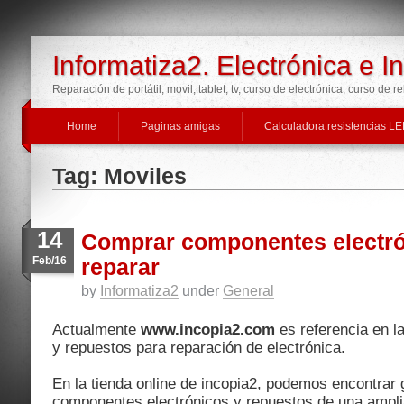
Informatiza2. Electrónica e I
Reparación de portátil, movil, tablet, tv, curso de electrónica, curso de r
Home
Paginas amigas
Calculadora resistencias L
Tag: Moviles
14
Comprar componentes electró
Feb/16
reparar
by
Informatiza2
under
General
Actualmente
www.incopia2.com
es referencia en 
y repuestos para reparación de electrónica.
En la tienda online de incopia2, podemos encontrar 
componentes electrónicos y repuestos de una ampl