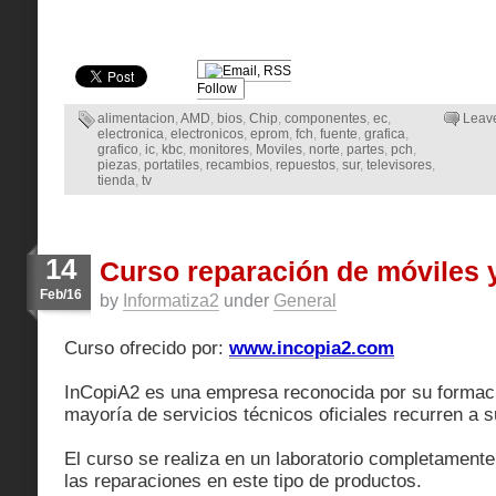
Follow
alimentacion
,
AMD
,
bios
,
Chip
,
componentes
,
ec
,
Leav
electronica
,
electronicos
,
eprom
,
fch
,
fuente
,
grafica
,
grafico
,
ic
,
kbc
,
monitores
,
Moviles
,
norte
,
partes
,
pch
,
piezas
,
portatiles
,
recambios
,
repuestos
,
sur
,
televisores
,
tienda
,
tv
14
Curso reparación de móviles y
Feb/16
by
Informatiza2
under
General
Curso ofrecido por:
www.incopia2.com
InCopiA2 es una empresa reconocida por su formació
mayoría de servicios técnicos oficiales recurren a 
El curso se realiza en un laboratorio completament
las reparaciones en este tipo de productos.