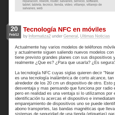
reparacion
,
rework
,
router
,
salvanes
,
servicio
,
software
,
tablet
,
tableta
,
tecnico
,
tienda
,
video
,
villarejo
,
villarejo de
salvanes
,
web
20
Tecnología NFC en móviles
Feb/12
by
Informatiza2
under
General
,
Ultimas Noticias
Actualmente hay varios modelos de teléfonos móvil
y actualmente siguen saliendo nuevos modelos con 
tiene previsto grandes planes con sus dispositivos y
realmente ¿Que es? ¿Para que usarla? ¿Es segura
La tecnología NFC cuyas siglas quieren decir "Nea
es una tecnología inalámbrica de corto alcance, tan
alrededor de los 20 cm un dispositivo de otro. Est
desventaja y mas pensando que funciona por radio 
pero en realidad es una ventaja si lo utilizamos por
identificación tu acercas el dispositivo e inmediata
emparejamiento de dispositivos uno se puede identif
abono transportes, las bandas magnéticas que lleva
sistemas de seguridad de una tienda (etiquetas) par