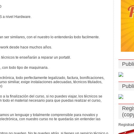
D
S a nivel Hardware.
n ser similares, con el nuestro lo entenderás todo facilmente.
Rework desde hace muchos años.
 técnicos te enseñarán a reparar un portatil.
Publ
, con todo tipo de maquinaria.
trónica, todo perfectamente legalizado, factura, bonificaciones,
urso similiar, exige instalaciones adecuadas, técnicos titulados,
Publ
n)
 a la finalización del curso, si no puedes viajar, los técnicos se
an todo el material necesario para que puedas realizar el curso,
Regi
(copy
izamos un lenguaje y totalmente comprensible para novatos y
lectrónica, con nuestro curso no te quedarás sin entender las
Registrad
otros no pueden. No te quedes atrás, si tienes un servicio técnico o