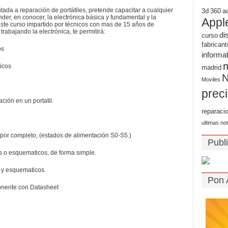
ntada a reparación de portátiles, pretende capacitar a cualquier
3d
360
a
der, en conocer, la electrónica básica y fundamental y la
Appl
Este curso impartido por técnicos con mas de 15 años de
rabajando la electrónica, te permitirá:
di
curso
fabricant
os
informa
icos
madrid
N
Moviles
prec
ción en un portatil.
reparaci
ultimas not
por completo, (estados de alimentación S0-S5.)
Publ
 o esquematicos, de forma simple.
 y esquematicos.
Pon 
onente con Datasheet