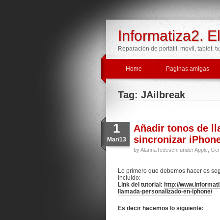
Informatiza2. E
Reparación de portátil, movil, tablet, t
Home
Paginas amigas
Tag: JAilbreak
1
Añadir tonos de l
sincronizar iPhone
Mar/13
by
AlannaTedeschi
under
Apple
,
Gen
Lo primero que debemos hacer es segui
incluido:
Link del tutorial:
http://www.informa
llamada-personalizado-en-iphone/
Es decir hacemos lo siguiente: