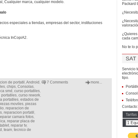
al, Cualquier marca, cualquier modelo.
Packard b
balo
¿Necesita
¿Necesit
ios especiales a tiendas, empresas del sector, instituciones
valoració
¿Quieres 
Técnica InCopiA2.
cada camp
No te lo 
SAT 
Servicio 
electróni
tipo.
cion de portatil
,
Android
,
7 Comments
more...
les
,
chips
,
Consolas
,
Portáti
nica smd
,
curso portatiles
,
Consol
 portatiles
,
curso rework
,
a portatiles
,
estados de
Teléfon
piezas moviles
,
piezas
Contacto
dio
,
reparacion de
es
,
reparacion portatil
,
Tarifas
reparar camara fotos
,
nica
,
reparar placa de
tablet
,
reparar tv
,
d
,
team
,
tecnico de