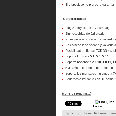
El dispositivo no pierde la garantía
-Características
Plug & Play (colocar y disfrutar)
Sin necesidad de Jailbreak
No es necesario sacarlo y volverlo
No es necesario sacarlo y volverlo
Posibilidad de liberar
TODOS
los ip
Soporta firmware
5.1
,
5.0
,
5.0.1
Soporta baseband
2.0.10
,
1.0.11
,
1.
NO
daña el Iphone ni perdemos gar
Soporta los mensajes multimedia 
Podemos estar tanto con 3G como 
(continue reading…)
Follow
4s
,
gpp
,
iphone
,
JAilbreak
,
libera