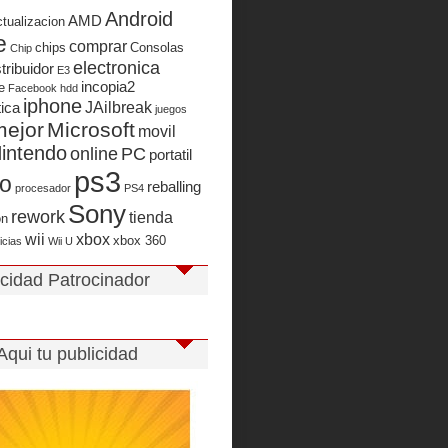
Android
AMD
ctualizacion
e
comprar
chips
Consolas
Chip
electronica
stribuidor
E3
incopia2
e
Facebook
hdd
iphone
JAilbreak
tica
juegos
mejor
Microsoft
movil
intendo
online
PC
portatil
ps3
io
reballing
procesador
PS4
Sony
rework
tienda
on
wii
xbox
xbox 360
icias
Wii U
icidad Patrocinador
Aqui tu publicidad