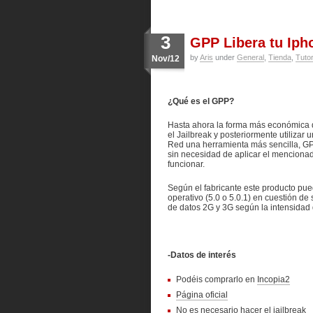
3
GPP Libera tu Iph
by
Aris
under
General
,
Tienda
,
Tuto
Nov/12
¿Qué es el GPP?
Hasta ahora la forma más económica d
el Jailbreak y posteriormente utilizar
Red una herramienta más sencilla, GPP
sin necesidad de aplicar el mencionado 
funcionar.
Según el fabricante este producto pued
operativo (5.0 o 5.0.1) en cuestión d
de datos 2G y 3G según la intensidad 
-Datos de interés
Podéis comprarlo en
Incopia2
Página oficial
No es necesario hacer el jailbreak