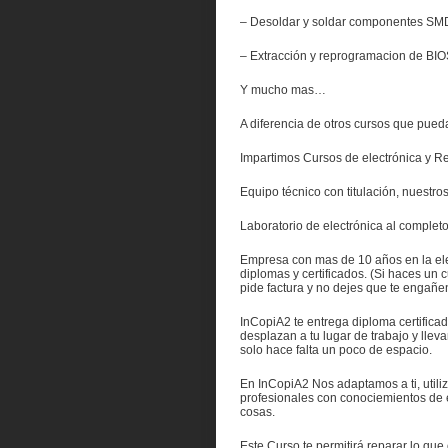
– Desoldar y soldar componentes SM
– Extracción y reprogramacion de BIO
Y mucho mas…
A diferencia de otros cursos que pueda
Impartimos Cursos de electrónica y 
Equipo técnico con titulación, nuestros
Laboratorio de electrónica al completo
Empresa con mas de 10 años en la elec
diplomas y certificados. (Si haces un c
pide factura y no dejes que te engañe
InCopiA2 te entrega diploma certificado
desplazan a tu lugar de trabajo y llev
solo hace falta un poco de espacio.
En InCopiA2 Nos adaptamos a ti, util
profesionales con conociemientos de e
cosas.
Este Curso te permitirá reparar lo que 