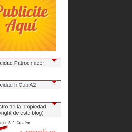
icidad Patrocinador
icidad InCopiA2
stro de la propiedad
right de este blog)
o en Safe Creative