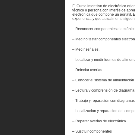
El Curso intensivo de electrónica orie
técnico o persona con interés de apren
electrónica que compone un portátil. 
experiencia y que actualmente siguen t
– Reconocer componentes electrónic
– Medir o testar componentes electrón
– Medir señales.
– Localizar y medir fuentes de alimenta
– Detectar averías
– Conocer el sistema de alimentación 
– Lectura y comprensión de diagramas
– Trabajo y reparación con diagramas
– Localizacion y reparacion del comp
– Reparar averías de electrónica
– Sustituir componentes