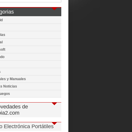
gorias
id
las
al
oft
ndo
a
ales y Manuales
s Noticias
juegos
vedades de
pia2.com
 Electrónica Portátiles