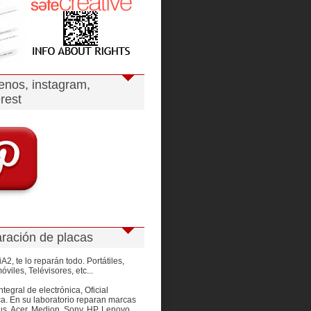
enos, instagram,
rest
ración de placas
A2, te lo reparán todo. Portátiles,
óviles, Telévisores, etc...
ntegral de electrónica, Oficial
a. En su laboratorio reparan marcas
s, Acer, Medion, Sony, HP, Lenovo,