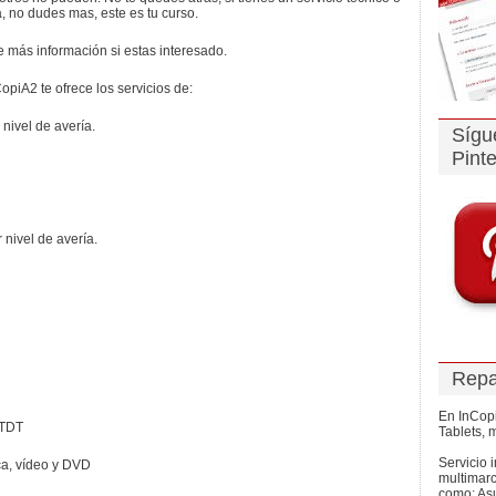
, no dudes mas, este es tu curso.
e más información si estas interesado.
opiA2 te ofrece los servicios de:
 nivel de avería.
Sígu
Pinte
nivel de avería.
Repa
En InCopi
 TDT
Tablets, m
Servicio i
ca, vídeo y DVD
multimarc
como: Asu