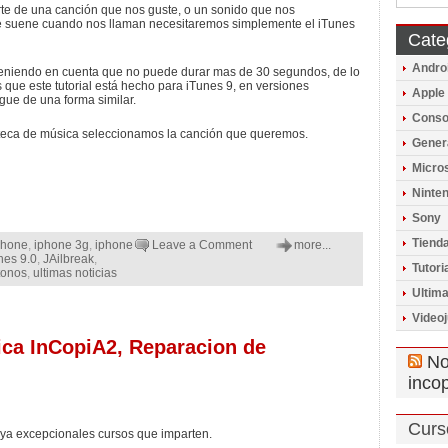
te de una canción que nos guste, o un sonido que nos
 suene cuando nos llaman necesitaremos simplemente el iTunes
Cate
Andro
teniendo en cuenta que no puede durar mas de 30 segundos, de lo
 que este tutorial está hecho para iTunes 9, en versiones
Apple
gue de una forma similar.
Conso
oteca de música seleccionamos la canción que queremos.
Gener
Micros
Ninte
Sony
Tiend
phone
,
iphone 3g
,
iphone
Leave a Comment
more...
nes 9.0
,
JAilbreak
,
Tutori
tonos
,
ultimas noticias
Ultima
Video
ica InCopiA2, Reparacion de
No
inco
Curso
ya excepcionales cursos que imparten.