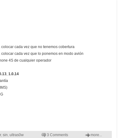
 a colocar cada vez que no tenemos cobertura
 a colocar cada vez que lo ponemos en modo avión
hone 4S de cualquier operador
0.13
,
1.0.14
antía
(MMS)
2G
r
,
sin
,
ultras0w
3 Comments
more...