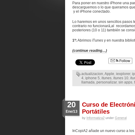
Para poner en nuestro iPhone una par
descarguemos o lo que queramos que
y el iPhone conectado.
Lo haremos en unos sencillos pasos 
contrario no funcionará,al recordamos
posteriores (10 o 11) también se consi
1º:
Abrimos iTunes y en nuestra bibli
(continue reading…)
Follow
actualizacion
,
Apple
,
iexplorer
,
i
4
,
iphone 5
,
itunes
,
itunes 10
,
itu
llamada
,
personalizar
,
sin apps
,
20
Curso de Electrón
Portátiles
Ene/13
by
Informatiza2
under
General
InCopiA2 añade un nuevo curso a los 