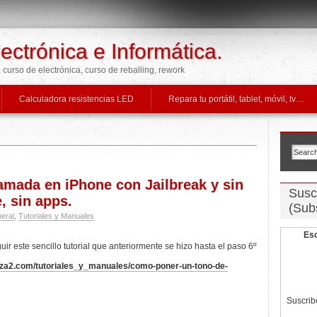
lectrónica e Informática.
v, curso de electrónica, curso de reballing, rework
Calculadora resistencias LED
Repara tu portátil, tablet, móvil, tv…
lamada en iPhone con Jailbreak y sin
Suscr
, sin apps.
(Sub
eral
,
Tutoriales y Manuales
Esc
r este sencillo tutorial que anteriormente se hizo hasta el paso 6º
tiza2.com/tutoriales_y_manuales/como-poner-un-tono-de-
Suscrib