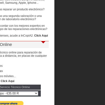
ell, Samsung, Apple, Iphone...
s reparar un producto electrónico?
as una segunda valoración o una
n de laboratorio electrónico?
contar con los mejores expertos en
o de las reparaciones electrónicas?
pienses, acude a InCopiA2.
Click Aqui
Online
técnico online para reparación de
ca a distancia, en placas de cualquier
les
as
os móviles...
:
Click Aqui
 Servicio Técnico Online