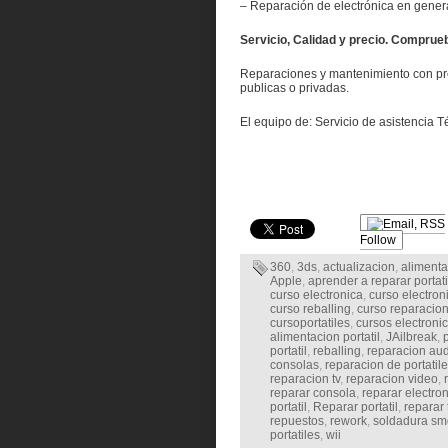
– Reparación de electrónica en gener
Servicio, Calidad y precio. Comprue
Reparaciones y mantenimiento con prec
publicas o privadas.
El equipo de: Servicio de asistencia 
Follow
360
,
3ds
,
actualizacion
,
alimenta
Apple
,
aprender a reparar portati
curso electronica
,
curso electro
curso reballing
,
curso reparacion
cursoportatiles
,
cursos electronic
alimentacion portatil
,
JAilbreak
,
portatil
,
reballing
,
reparacion au
consolas
,
reparacion de portatil
reparacion tv
,
reparacion video
,
reparar consola
,
reparar electro
portatil
,
Reparar portatil
,
reparar 
repuestos
,
rework
,
soldadura sm
portatiles
,
wii