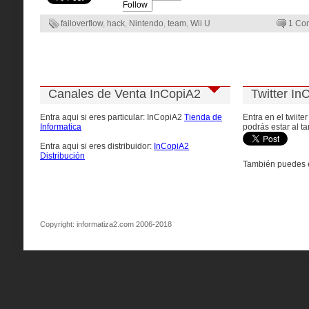
Follow
failoverflow
,
hack
,
Nintendo
,
team
,
Wii U
1 Co
Canales de Venta InCopiA2
Twitter In
Entra aqui si eres particular: InCopiA2
Tienda de
Entra en el twiite
Informatica
podrás estar al ta
Entra aqui si eres distribuidor:
InCopiA2
Distribución
También puedes e
Copyright: informatiza2.com 2006-2018