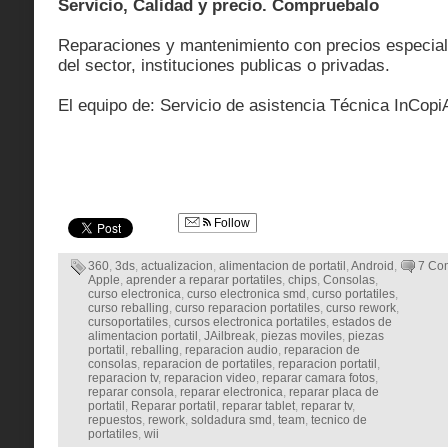
Servicio, Calidad y precio. Compruebalo
Reparaciones y mantenimiento con precios especial
del sector, instituciones publicas o privadas.
El equipo de: Servicio de asistencia Técnica InCopi
Follow
360
,
3ds
,
actualizacion
,
alimentacion de portatil
,
Android
,
7 Co
Apple
,
aprender a reparar portatiles
,
chips
,
Consolas
,
curso electronica
,
curso electronica smd
,
curso portatiles
,
curso reballing
,
curso reparacion portatiles
,
curso rework
,
cursoportatiles
,
cursos electronica portatiles
,
estados de
alimentacion portatil
,
JAilbreak
,
piezas moviles
,
piezas
portatil
,
reballing
,
reparacion audio
,
reparacion de
consolas
,
reparacion de portatiles
,
reparacion portatil
,
reparacion tv
,
reparacion video
,
reparar camara fotos
,
reparar consola
,
reparar electronica
,
reparar placa de
portatil
,
Reparar portatil
,
reparar tablet
,
reparar tv
,
repuestos
,
rework
,
soldadura smd
,
team
,
tecnico de
portatiles
,
wii