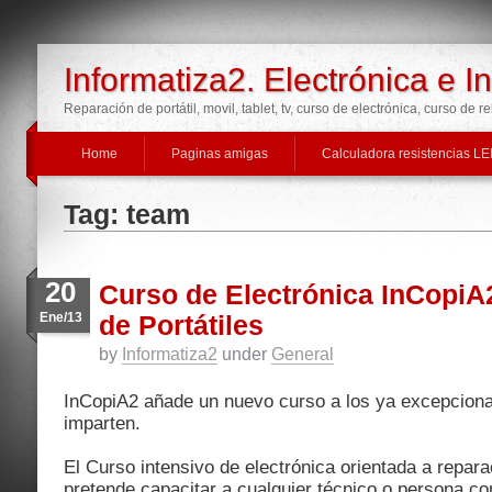
Informatiza2. Electrónica e I
Reparación de portátil, movil, tablet, tv, curso de electrónica, curso de r
Home
Paginas amigas
Calculadora resistencias L
Tag: team
20
Curso de Electrónica InCopiA
Ene/13
de Portátiles
by
Informatiza2
under
General
InCopiA2 añade un nuevo curso a los ya excepcion
imparten.
El Curso intensivo de electrónica orientada a reparac
pretende capacitar a cualquier técnico o persona co