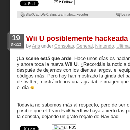
Follow
BlaKCat
,
DGX
,
slim
,
team
,
xbox
,
xecuter
Leav
19
Wii U posiblemente hackeada
Dic/12
by
Aris
under
Consolas
,
General
,
Nintendo
,
Ultima
¡
La scene está que arde
! Hace unos días os habla
y ahora toca la nueva
Wii U
. ¿Recordáis la noticia 
después de dejarnos con los dientes largos, el equi
códigos más. Pero hoy han mostrado la ginda del pas
de twitter, mostrándonos una agradable imagen que
el día
Todavía no sabemos más al respecto, pero de ser ci
posible que el Team FailOverflow haya abierto la
la consola, dejando un grato regalo de Navidad