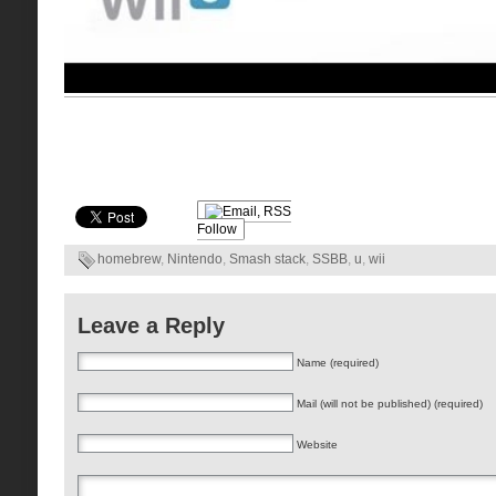
Follow
homebrew
,
Nintendo
,
Smash stack
,
SSBB
,
u
,
wii
Leave a Reply
Name (required)
Mail (will not be published) (required)
Website