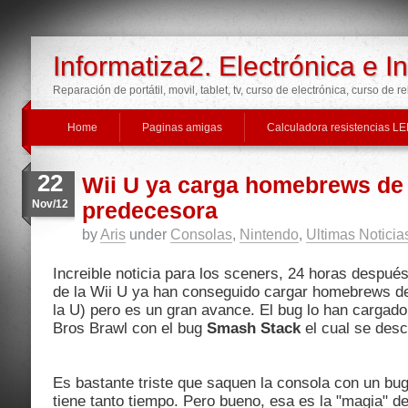
Informatiza2. Electrónica e I
Reparación de portátil, movil, tablet, tv, curso de electrónica, curso de r
Home
Paginas amigas
Calculadora resistencias L
22
Wii U ya carga homebrews de
Nov/12
predecesora
by
Aris
under
Consolas
,
Nintendo
,
Ultimas Noticia
Increible noticia para los sceners, 24 horas despué
de la Wii U ya han conseguido cargar homebrews de
la U) pero es un gran avance. El bug lo han carga
Bros Brawl con el bug
Smash Stack
el cual se desc
Es bastante triste que saquen la consola con un 
tiene tanto tiempo. Pero bueno, esa es la "magia" d