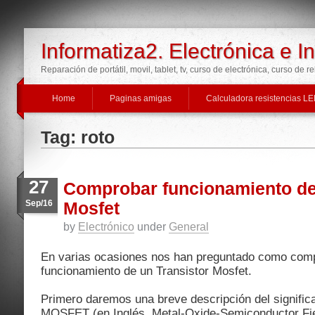
Informatiza2. Electrónica e I
Reparación de portátil, movil, tablet, tv, curso de electrónica, curso de r
Home
Paginas amigas
Calculadora resistencias L
Tag: roto
27
Comprobar funcionamiento de
Sep/16
Mosfet
by
Electrónico
under
General
En varias ocasiones nos han preguntado como comp
funcionamiento de un Transistor Mosfet.
Primero daremos una breve descripción del significa
MOSFET (en Inglés, Metal-Oxide-Semiconductor Fiel