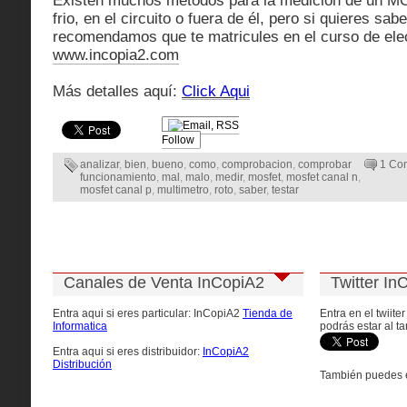
Existen muchos métodos para la medición de un MO
frio, en el circuito o fuera de él, pero si quieres sab
recomendamos que te matricules en el curso de elec
www.incopia2.com
Más detalles aquí:
Click Aqui
Follow
analizar
,
bien
,
bueno
,
como
,
comprobacion
,
comprobar
1 Co
funcionamiento
,
mal
,
malo
,
medir
,
mosfet
,
mosfet canal n
,
mosfet canal p
,
multimetro
,
roto
,
saber
,
testar
Canales de Venta InCopiA2
Twitter In
Entra aqui si eres particular: InCopiA2
Tienda de
Entra en el twiite
Informatica
podrás estar al ta
Entra aqui si eres distribuidor:
InCopiA2
Distribución
También puedes e